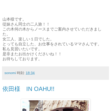
山本様です。
従妹さん同士の二人旅！！
この木何の木からノースまでご案内させていただきまし
た。
女三人、楽しい１日でした。
とっても自立した、お仕事をされているママさんです。
私も見習いたいです。
是非またお出かけくださいね！！
お待ちしております。
sonomi
時刻:
18:34
依田様 IN OAHU!!