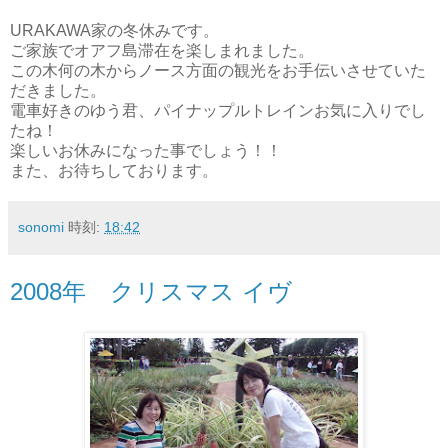
URAKAWA家の冬休みです。
ご家族でオアフ島滞在を楽しまれました。
この木何の木からノース方面の観光をお手伝いさせていた
だきました。
電車好きのゆう君、パイナップルトレインお気に入りでし
たね！
楽しいお休みになった事でしょう！！
また、お待ちしております。
sonomi
時刻:
18:42
2008年 クリスマス イヴ