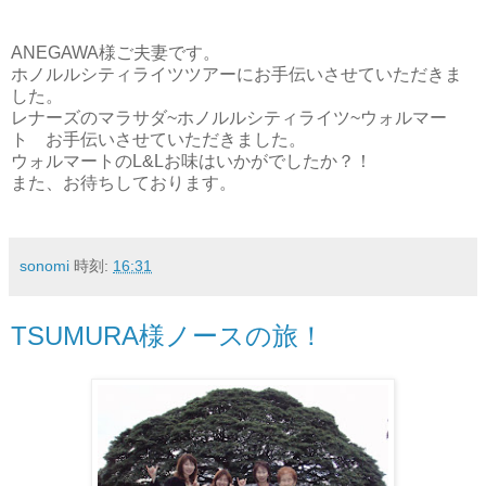
ANEGAWA様ご夫妻です。
ホノルルシティライツツアーにお手伝いさせていただきま
した。
レナーズのマラサダ~ホノルルシティライツ~ウォルマー
ト お手伝いさせていただきました。
ウォルマートのL&Lお味はいかがでしたか？！
また、お待ちしております。
sonomi
時刻:
16:31
TSUMURA様ノースの旅！