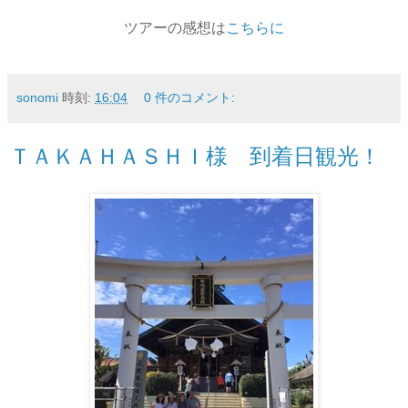
ツアーの感想は
こちらに
sonomi
時刻:
16:04
0 件のコメント:
ＴＡＫＡＨＡＳＨＩ様 到着日観光！