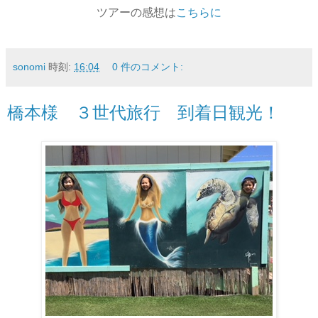
ツアーの感想は
こちらに
sonomi
時刻:
16:04
0 件のコメント:
橋本様 ３世代旅行 到着日観光！