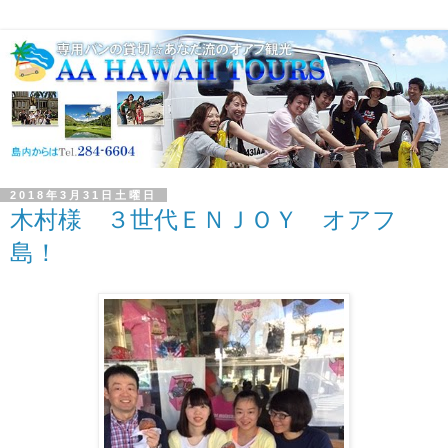
2018年3月31日土曜日
木村様 ３世代ＥＮＪＯＹ オアフ
島！