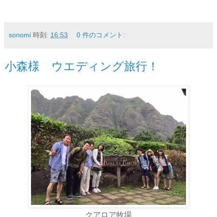
sonomi
時刻:
16:53
0 件のコメント:
小森様 ウエディング旅行！
クアロア牧場