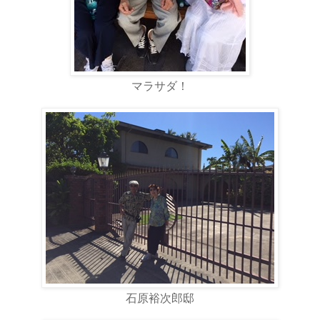
マラサダ！
石原裕次郎邸